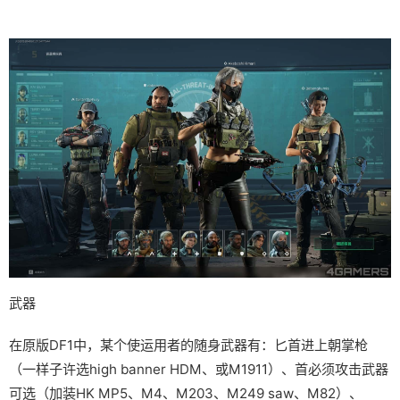
武器
在原版DF1中，某个使运用者的随身武器有：匕首进上朝掌枪
（一样子许选high banner HDM、或M1911）、首必须攻击武器
可选（加装HK MP5、M4、M203、M249 saw、M82）、