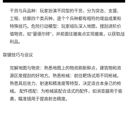
干员与兵品种
：玩家扮演不同型的干员，分为突击、支援、
工程、侦察四个类兵种，逐个个兵种都有相符的增益成果和
特殊技巧。
危险行动模型
：玩家组队深入地图，搜刮进阶价
值物资，如“曼德尔砖”，并前面往撤离点实现撤离，以获取战
利品。
联键技巧与设议
完解地图与物资
：熟悉地图上的物资刷新鲜点，建筑物和资
源区是搜刮的好地方。
熟悉枪械
：前往靶场试用不同枪械，
熟悉其后坐力、射速和精准度等特型，决定适合本身己的枪
械。
配件搭配
：为枪械装配合适式的配件，如消音器用于偷
袭，瞄准镜用于提高射击精度。