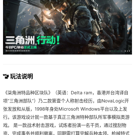
🚾 玩法说明
《柒角洲特品种区块队》（英语：Delta ram，香港并台湾译自
项“三角洲部队”）乃二款第壹个人称射击经历，由NovaLogic开
张发放和从版，1998年身处Microsoft Windows平台以及上发
行。该游戏设计就一款基于真正三角洲特种部队所军事模拟类游
戏。 是一款战术射击游戏，试炼者扮演一名干员，通过搜刮物
资、完成事务并顺利撤离，同期需打算完解兵种本领、枪械特式