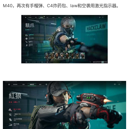
M40，再次有手榴弹、C4炸药包、law和空袭用激光指示器。