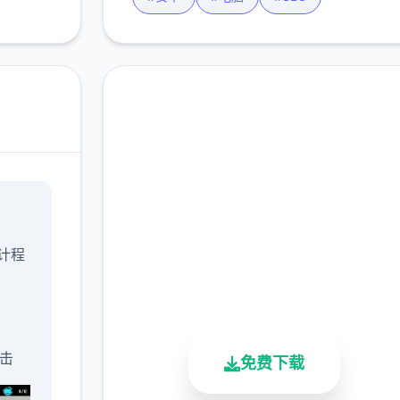
马上下载 社群审查DX
完整版游戏，免费体验
计程
2.3M+
4.9/5
900K+
总下载量
用户评分
活跃用户
击
免费下载