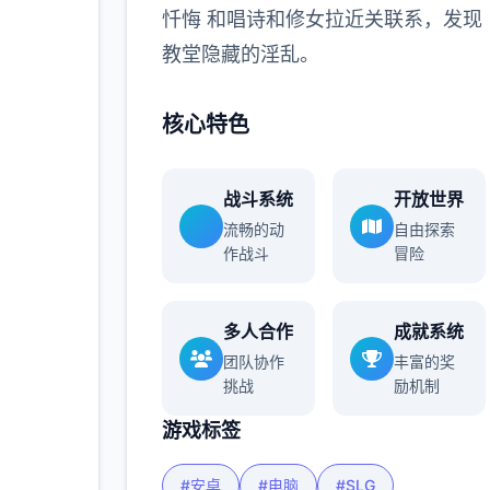
忏悔 和唱诗和修女拉近关联系，发现
教堂隐藏的淫乱。
核心特色
战斗系统
开放世界
流畅的动
自由探索
作战斗
冒险
多人合作
成就系统
团队协作
丰富的奖
挑战
励机制
游戏标签
#安卓
#电脑
#SLG