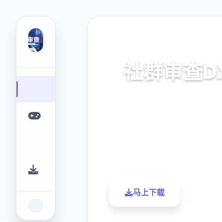
🚽 热门推荐
社群审查D
v4.0.13,官中步兵版载
9.4
2.3M
评分
下载
马上下载
了解更