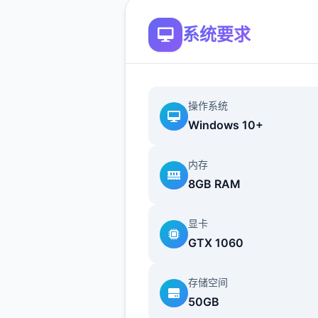
(3)修復开启背包占有刻能导
的glitch。
系统要求
(4)修復鼠标操控人物移动部
会出现人物闪烁的glitch。
(5)调整UI，点击商店视窗部
操作系统
退出商店。
Windows 10+
(6)修復部分漫展混乱度事务
内存
触出的glitch。
8GB RAM
(7)修復偶像优衣唱歌小游戏
显卡
的法支配订的glitch。
GTX 1060
存储空间
50GB