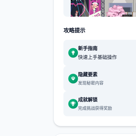
攻略提示
选项互动：鼠标左键点击
新手指南
快速上手基础操作
隐藏要素
发现秘密内容
成就解锁
(2)调整绝庞部一些微游戏其
完成挑战获得奖励
decamp」按钮，于游戏展头
或许点击跳过。