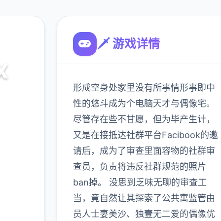
🗡️ 游戏详情
X
形成空身处家里没有所事情形事即中
入
性的悠斗成为个电脑天才与偶像宅。
尽管存在些不甘愿，但为毕产生计，
又是在接抵达社群平台Facibook的邀
900K
玩家
请后，成为了审查里面容物的社群审
查员，负责将违反社群规范的照片
ban掉。 没思到乏味无聊的审查工
多
当，竟自然让其探索了公共寓监管由
员人士妻美沙、独壹无二爱的偶像优