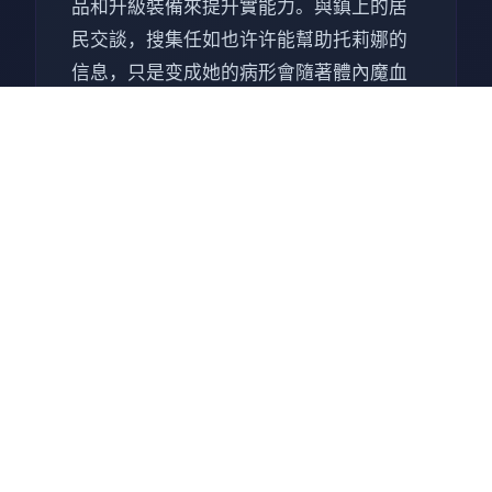
品和升級裝備來提升實能力。與鎮上的居
民交談，搜集任如也许许能幫助托莉娜的
信息，只是变成她的病形會隨著體內魔血
的覺醒不斷惡化。踏动出迷你鎮邊界，尋
找稀有材料，探索地下城，與怪物戰鬥。
但是，在經歷了一天气的冒險之後，別忘
了转來照顧托莉娜日益增長的對魔力的渴
望--过来着影色渐染主导站。