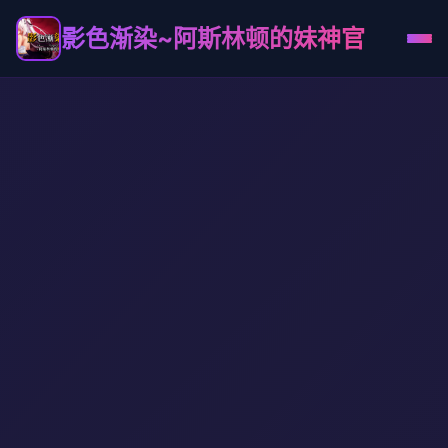
影色渐染~阿斯林顿的妹神官