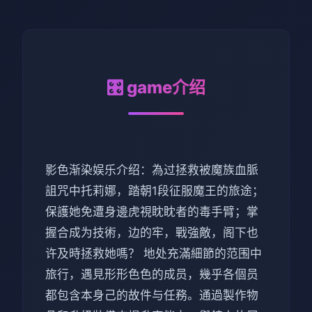
🎛️ game介绍
影色渐染娱乐介绍：為过拯救被魔族血脈
詛咒中托莉娜，踏朝1段征服魔王的旅途；
保護她免遭身邊虎視眈眈者的毒手臂；掌
握合成为技術，边的牢，戰強敵，阁下也
许及時拯救她嗎？ 地处充滿細節的范围中
旅行，遇見形形色色的成员，幾乎各個员
都包含本身己的故件与任務。通過製作物