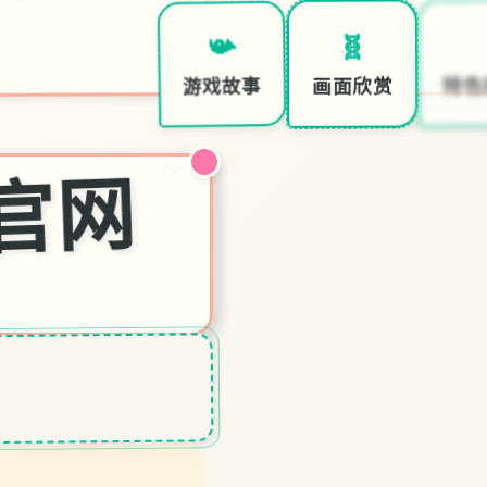

🧬
📯
特色
画面欣赏
游戏故事
～
文官网