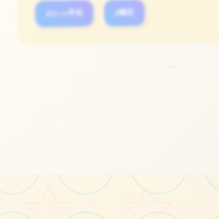
#DLsite平台
#娱乐
～
立即体验
免费完整版游戏