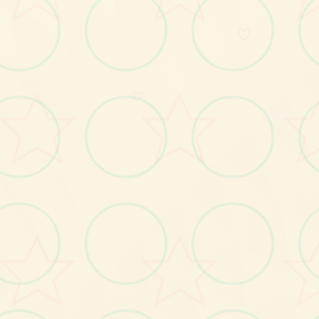
画面艺术展
♡
感受游戏的视觉魅力
♡