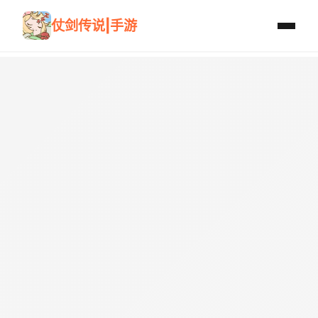
仗剑传说|手游