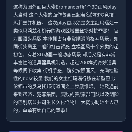
这称为国外面巨大佬Eromancer所1个3D画风play
大当时 这个大佬的面作包含已超著名的RPG竞技-
玛莉兹并机器。 这次play首必须是女主红玛瑙处于
类似玛莉兹和机器的游戏区域里登场对抗罪恶！ 官
对国语步兵版 本作拥占有非常顺滑的格斗场景，如
同街头霸王二般的打击臂感 立模画风十个分类的起
初色，有着3D动画一般动态场景 却后又是有非常
丰富性的道具器具机制造，超过200样式奇妙道具
等候阁下收集 街机手感，确实按照画风，充满检验
性的boss较量 我们的女主红玛瑙行移在新型巴比
伦都市的反乌托邦街道间之上步履维艰。 她及遇前
来到帮派，犯罪集团，腐败的警/察部门队以及阴险
的巴别塔公共司生长久化怪物！ 大概协助她个人己
的，单单有她自己的双拳！