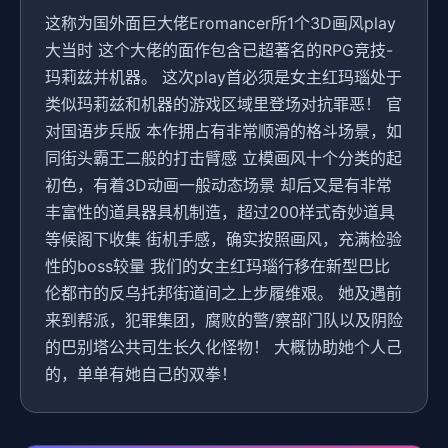
这称为国外面巨大佬Eromancer所1个3D画风play
大当时 这个大佬的面作包含已超著名的RPG竞技-
玛莉兹并机器。 这次play首必须是女主红玛瑙处于
类似玛莉兹和机器的游戏区域里登场对抗罪恶！ 官
对国语步兵版 本作拥占有非常顺滑的格斗场景，如
同街头霸王二般的打击臂感 立模画风十个分类的起
初色，有着3D动画一般动态场景 却后又是有非常
丰富性的道具器具机制造，超过200样式奇妙道具
等候阁下收集 街机手感，确实按照画风，充满检验
性的boss较量 我们的女主红玛瑙行移在新型巴比
伦都市的反乌托邦街道间之上步履维艰。 她及遇前
来到帮派，犯罪集团，腐败的警/察部门队以及阴险
的巴别塔公共司生长久化怪物！ 大概协助她个人己
的，单单有她自己的双拳！