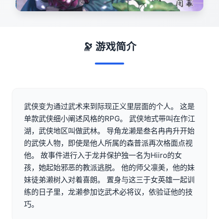
🔭 游戏简介
武侠变为通过武术来到际现正义里层面的个人。 这是
单款武侠细小阐述风格的RPG。 武侠地式带叫在作江
湖，武侠地区叫做武林。 导角龙濑是叁名冉冉升开始
的武侠人物，即使是他人所属的森普派再次格面点视
他。 故事件进行入于龙井保护独一名为Hiiro的女
孩，她起始邪恶的教派逃脱。 他的师父凛美，他的妹
妹徒弟濑树入对着喜朗。 置身与这三于女英雄一起训
练的日子里，龙濑参加讫武术必将议，依验证他的技
巧。